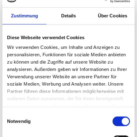
sicheren und ressourceneffizienten Arbeitsumgebung
arbeiten können.
Zustimmung
Details
Über Cookies
Deshalb hat Spatz-Consulting gemeinsam mit der Neopex
GmbH ein Joint Venture zur ganzheitlichen Betreuung
kompletter Produktionsanlagen, Fertigungslinien und
Diese Webseite verwendet Cookies
ganzer Fabrikgebäude. Von der
Wertstromanalyse
über die
Wir verwenden Cookies, um Inhalte und Anzeigen zu
Sicherheitskonzeption
und
CE-Konformitätsbewertung
bis
personalisieren, Funktionen für soziale Medien anbieten
zum
Safety Check
bei Inbetriebahme bieten wir alles mit
zu können und die Zugriffe auf unsere Website zu
einem ausgewählten Netzwerk aus Experten aus einer
analysieren. Außerdem geben wir Informationen zu Ihrer
Hand.
Verwendung unserer Website an unsere Partner für
soziale Medien, Werbung und Analysen weiter. Unsere
Dadurch entsteht keine Verzögerung mehr und die
Partner führen diese Informationen möglicherweise mit
Produktionsstätten können schneller in Betrieb gehen.
weiteren Daten zusammen, die Sie ihnen bereitgestellt
haben oder die sie im Rahmen Ihrer Nutzung der Dienste
mehr erfahren
Kontakt
gesammelt haben.
Einwilligungsauswahl
aufnehmen
Notwendig